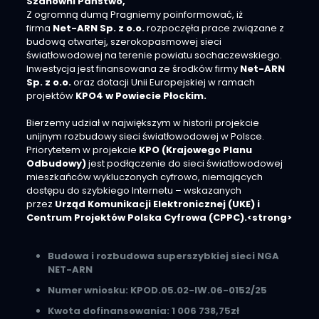
Szanowni Państwo,
Z ogromną dumą Pragniemy poinformować, iż
firma
Net-ARN Sp. z o.o.
rozpoczęła prace związane z
budową otwartej, szerokopasmowej sieci
światłowodowej na terenie powiatu sochaczewskiego.
Inwestycja jest finansowana ze środków firmy
Net-ARN
Sp. z o.o.
oraz dotacji Unii Europejskiej w ramach
projektów
KPO4 w Powiecie Płockim.
Bierzemy udział w największym w historii projekcie
unijnym rozbudowy sieci światłowodowej w Polsce.
Priorytetem w projekcie
KPO (Krajowego Planu
Odbudowy)
jest podłączenie do sieci światłowodowej
mieszkańców wykluczonych cyfrowo, niemających
dostępu do szybkiego Internetu – wskazanych
przez
Urząd Komunikacji Elektronicznej (UKE) i
Centrum Projektów Polska Cyfrowa (CPPC).<
strong>
Budowa i rozbudowa superszybkiej sieci NGA
NET-ARN
Numer wniosku: KPOD.05.02-IW.06-0152/25
Kwota dofinansowania: 1 006 738,75zł