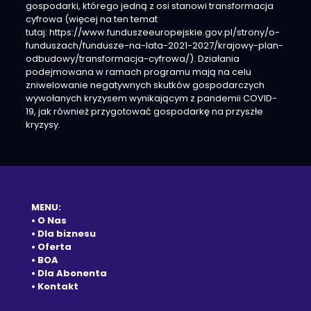
gospodarki, którego jedną z osi stanowi transformacja
cyfrowa (więcej na ten temat
tutaj: https://www.funduszeeuropejskie.gov.pl/strony/o-
funduszach/fundusze-na-lata-2021-2027/krajowy-plan-
odbudowy/transformacja-cyfrowa/). Działania
podejmowana w ramach programu mają na celu
zniwelowanie negatywnych skutków gospodarczych
wywołanych kryzysem wynikającym z pandemii COVID-
19, jak również przygotować gospodarkę na przyszłe
kryzysy.
MENU:
•
O Nas
•
Dla biznesu
•
Oferta
•
BOA
•
Dla Abonenta
•
Kontakt